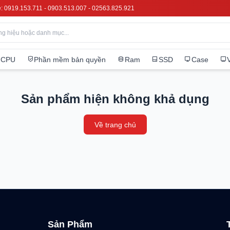
e: 0919.153.711 - 0903.513.007 - 02563.825.921
CPU
Phần mềm bản quyền
Ram
SSD
Case
Sản phẩm hiện không khả dụng
Về trang chủ
Sản Phẩm