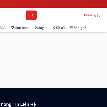
Giỏ hàng
VGA
Màn hình
Máy in
Đồ cũ
Bàn ghế
Thông Tin Liên Hệ