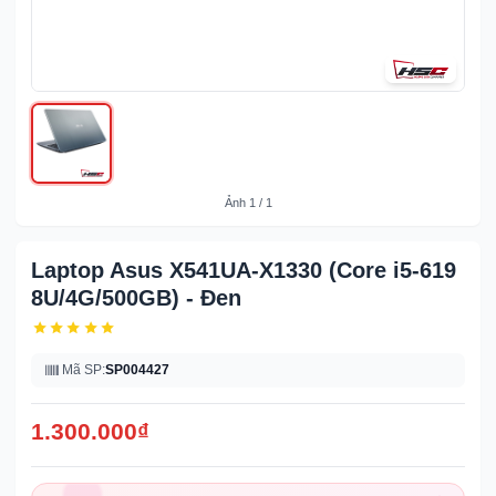
Ảnh
1
/
1
Laptop Asus X541UA-X1330 (Core i5-619
8U/4G/500GB) - Đen
Mã SP:
SP004427
1.300.000
₫