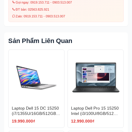
Gọi ngay: 0919.153.711 - 0903.513.007
ĐT bàn: 02563.825.921
Zalo: 0919.153.711 - 0903.513.007
Sản Phẩm Liên Quan
Laptop Dell 15 DC 15250
Laptop Dell Pro 15 15250
(i7/1355U/16GB/512GBS
Intel (i3/100U/8GB/512GB
SD/15.6"/FHD/Win11/Silve
/15.6"/FHD/Black_VKVKD)
19.990.000
₫
12.990.000
₫
r_MCW52) NK