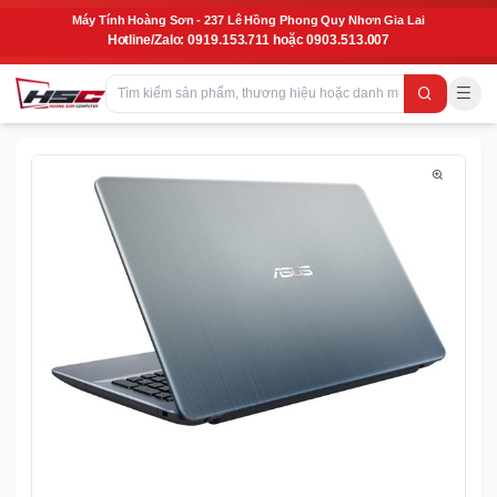
Máy Tính Hoàng Sơn - 237 Lê Hồng Phong Quy Nhơn Gia Lai
Hotline/Zalo: 0919.153.711 hoặc 0903.513.007