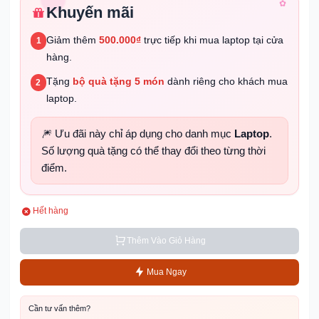
✿
Khuyến mãi
Giảm thêm
500.000₫
trực tiếp khi mua laptop tại cửa
1
hàng.
Tặng
bộ quà tặng 5 món
dành riêng cho khách mua
2
laptop.
🎆 Ưu đãi này chỉ áp dụng cho danh mục
Laptop
.
Số lượng quà tặng có thể thay đổi theo từng thời
điểm.
✿
❀
Hết hàng
Thêm Vào Giỏ Hàng
Mua Ngay
Cần tư vấn thêm?