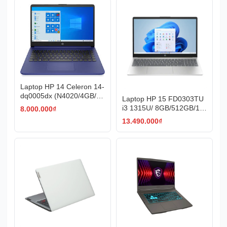
Laptop HP 14 Celeron 14-
dq0005dx (N4020/4GB/64
Laptop HP 15 FD0303TU
GB/14icnh/HD/Webcam/Bl
i3 1315U/ 8GB/512GB/15.
8.000.000
₫
ue)
6"F/WIN11
13.490.000
₫