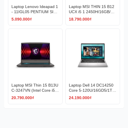
Laptop Lenovo Ideapad 1
Laptop MSI THIN 15 B12
- 11IGL05 PENTIUM SILV
UCX i5 1 2450H/16GB/51
ER (N5030,4GB_DDR4,S
2GB/4GB RTX3050/15.6"
5.090.000
₫
18.790.000
₫
SD 256GB,11.6"HD Win 1
F/144Hz/WIN11/(2045VN)
1,Xám- 81VT006FVN
Laptop MSI Thin 15 B13U
Laptop Dell 14 DC14250
C-3247VN (Intel Core i5-1
Core 5-120U/16GD5/1TS
3420H | RTX 3050 4GB G
SD/14''_FHD+/IPS/300nits
20.790.000
₫
24.190.000
₫
DDR6 | 15.6 inch FHD | 8
/4C54W/W11SL+OFFICE/
GB | 512GB | Windows 11
BẠC(F0FTK5)
Home | Xám)