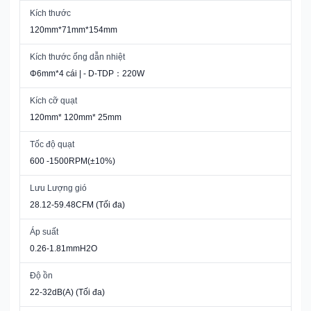
Kích thước
120mm*71mm*154mm
Kích thước ống dẫn nhiệt
Φ6mm*4 cái | - D-TDP：220W
Kích cỡ quạt
120mm* 120mm* 25mm
Tốc độ quạt
600 -1500RPM(±10%)
Lưu Lượng gió
28.12-59.48CFM (Tối đa)
Áp suất
0.26-1.81mmH2O
Độ ồn
22-32dB(A) (Tối đa)