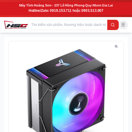
Máy Tính Hoàng Sơn - 237 Lê Hồng Phong Quy Nhơn Gia Lai
Hotline/Zalo: 0919.153.711 hoặc 0903.513.007