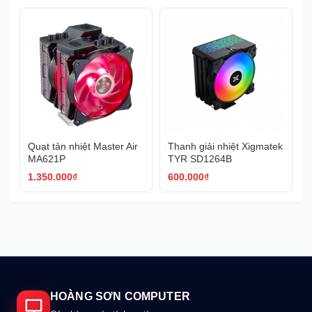
Quạt tản nhiệt Master Air
Thanh giải nhiệt Xigmatek
MA621P
TYR SD1264B
1.350.000
₫
600.000
₫
HOÀNG SƠN COMPUTER