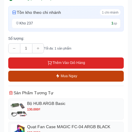
Tồn kho theo chi nhánh
1
chi nhánh
Kho 237
1
sp
Số lượng:
Tối đa:
1
sản phẩm
Thêm Vào Giỏ Hàng
Mua Ngay
Sản Phẩm Tương Tự
Bộ HUB ARGB Basic
130.000
₫
Quạt Fan Case MAGIC FC-04 ARGB BLACK