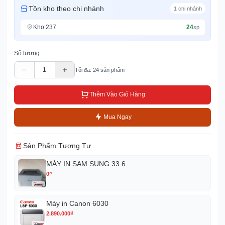
Tồn kho theo chi nhánh
1
chi nhánh
Kho 237
24
sp
Số lượng:
Tối đa:
24
sản phẩm
Thêm Vào Giỏ Hàng
Mua Ngay
Sản Phẩm Tương Tự
MÁY IN SAM SUNG 33.6
0
₫
Máy in Canon 6030
2.890.000
₫