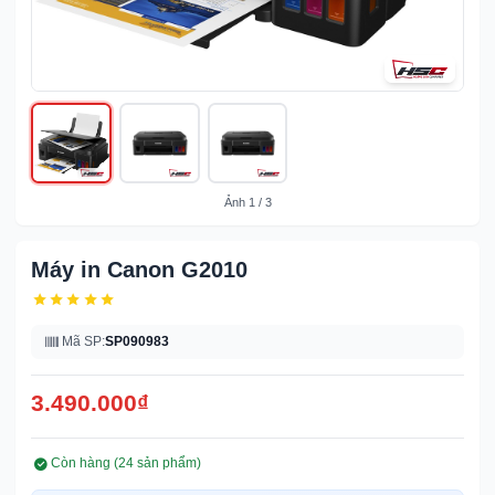
Ảnh
1
/
3
Máy in Canon G2010
Mã SP:
SP090983
3.490.000
₫
Còn hàng (
24
sản phẩm)