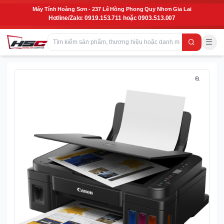
Máy Tính Hoàng Sơn - 237 Lê Hồng Phong Quy Nhơn Gia Lai
Hotline/Zalo: 0919.153.711 hoặc 0903.513.007