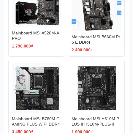
Mainboard MSI A520M-A
Mainboard MSI B660M Pr
PRO
o E DDR4
1.790.000
₫
2.490.000
₫
Mainboard MSI B760M G
Mainboard MSI H510M P
AMING PLUS WIFI DDR4
LUS II H510M-PLUS-II
3.450.000
₫
1.990.000
₫