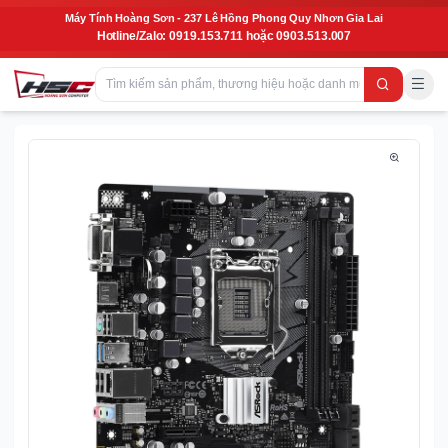
Máy Tính Hoàng Sơn - 237 Lê Hồng Phong Quy Nhơn Gia Lai
Hotline/Zalo: 0919.153.711 hoặc 0903.513.007