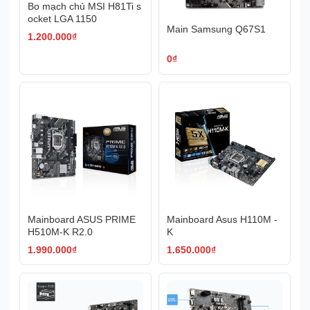
Bo mạch chủ MSI H81Ti s
ocket LGA 1150
Main Samsung Q67S1
1.200.000
₫
0
₫
Mainboard ASUS PRIME
Mainboard Asus H110M -
H510M-K R2.0
K
1.990.000
₫
1.650.000
₫