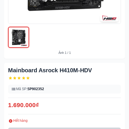
Ảnh
1
/
1
Mainboard Asrock H410M-HDV
Mã SP:
SP902352
1.690.000
₫
Hết hàng