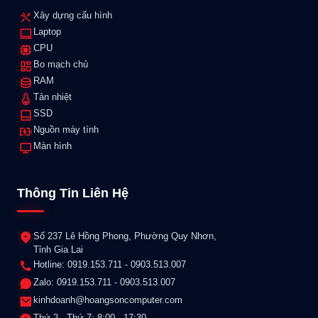
Xây dựng cấu hình
Laptop
CPU
Bo mạch chủ
RAM
Tản nhiệt
SSD
Nguồn máy tính
Màn hình
Thông Tin Liên Hệ
Số 237 Lê Hồng Phong, Phường Quy Nhơn,
Tỉnh Gia Lai
Hotline: 0919.153.711 - 0903.513.007
Zalo: 0919.153.711 - 0903.513.007
kinhdoanh@hoangsoncomputer.com
Thứ 2 - Thứ 7: 8:00 - 17:30