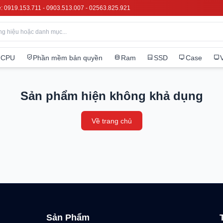
e: 0919.153.711 - 0903.513.007 - 02563.825.921
CPU
Phần mềm bản quyền
Ram
SSD
Case
Sản phẩm hiện không khả dụng
Về trang chủ
Sản Phẩm