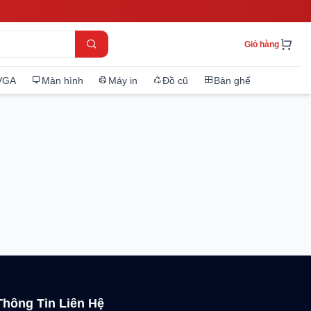
Giỏ hàng
VGA
Màn hình
Máy in
Đồ cũ
Bàn ghế
Thông Tin Liên Hệ