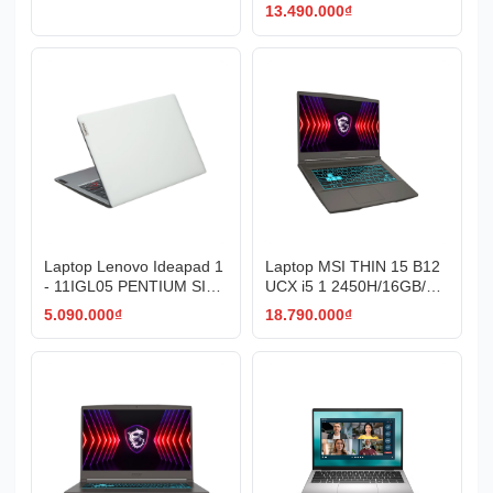
6"F/WIN11
13.490.000
₫
Laptop Lenovo Ideapad 1
Laptop MSI THIN 15 B12
- 11IGL05 PENTIUM SILV
UCX i5 1 2450H/16GB/51
ER (N5030,4GB_DDR4,S
2GB/4GB RTX3050/15.6"
5.090.000
₫
18.790.000
₫
SD 256GB,11.6"HD Win 1
F/144Hz/WIN11/(2045VN)
1,Xám- 81VT006FVN