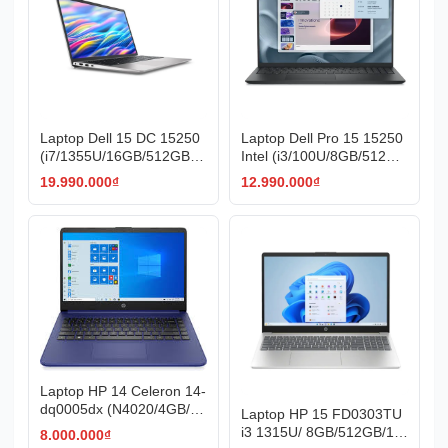
Laptop Dell 15 DC 15250
Laptop Dell Pro 15 15250
(i7/1355U/16GB/512GBS
Intel (i3/100U/8GB/512GB
SD/15.6"/FHD/Win11/Silve
/15.6"/FHD/Black_VKVKD)
19.990.000
₫
12.990.000
₫
r_MCW52) NK
Laptop HP 14 Celeron 14-
dq0005dx (N4020/4GB/64
Laptop HP 15 FD0303TU
GB/14icnh/HD/Webcam/Bl
i3 1315U/ 8GB/512GB/15.
8.000.000
₫
ue)