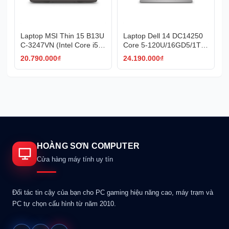
Laptop MSI Thin 15 B13U
Laptop Dell 14 DC14250
C-3247VN (Intel Core i5-1
Core 5-120U/16GD5/1TS
3420H | RTX 3050 4GB G
SD/14''_FHD+/IPS/300nits
20.790.000
₫
24.190.000
₫
DDR6 | 15.6 inch FHD | 8
/4C54W/W11SL+OFFICE/
GB | 512GB | Windows 11
BẠC(F0FTK5)
Home | Xám)
HOÀNG SƠN COMPUTER
Cửa hàng máy tính uy tín
Đối tác tin cậy của bạn cho PC gaming hiệu năng cao, máy trạm và
PC tự chọn cấu hình từ năm 2010.