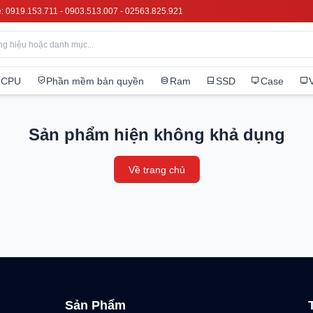
e: 0919.153.711 - 0903.513.007 - 02563.825.921
CPU
Phần mềm bản quyền
Ram
SSD
Case
Sản phẩm hiện không khả dụng
Về trang chủ
Sản Phẩm