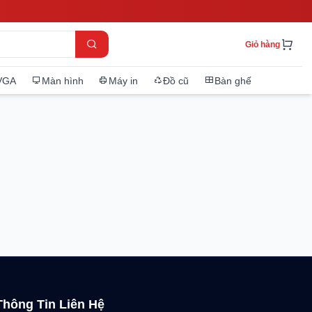
Giỏ hàng
VGA
Màn hình
Máy in
Đồ cũ
Bàn ghế
Thông Tin Liên Hệ