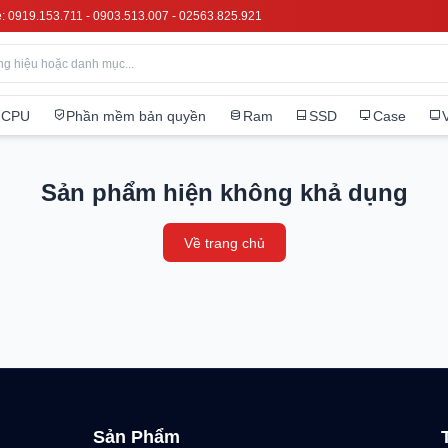
e: 0919.153.711 - 0903.513.007 - 02563.825.921
CPU
Phần mềm bản quyền
Ram
SSD
Case
Sản phẩm hiện không khả dụng
Về trang chủ
Sản Phẩm