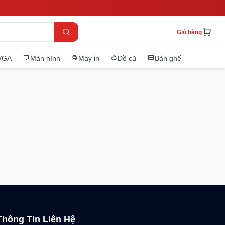
Giỏ hàng
VGA
Màn hình
Máy in
Đồ cũ
Bàn ghế
Thông Tin Liên Hệ