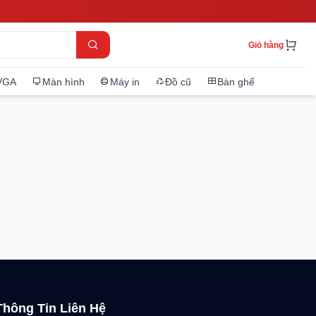
Giỏ hàng
VGA
Màn hình
Máy in
Đồ cũ
Bàn ghế
Thông Tin Liên Hệ