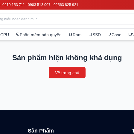
e: 0919.153.711 - 0903.513.007 - 02563.825.921
CPU
Phần mềm bản quyền
Ram
SSD
Case
Sản phẩm hiện không khả dụng
Về trang chủ
Sản Phẩm