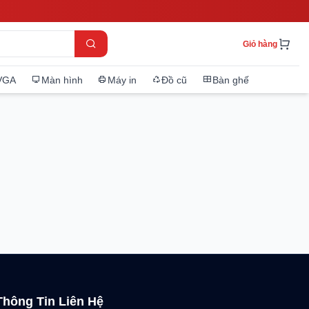
Giỏ hàng
VGA
Màn hình
Máy in
Đồ cũ
Bàn ghế
Thông Tin Liên Hệ