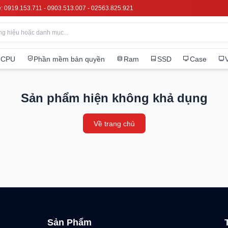
e: 0919.153.711 - 0903.513.007 - 02563.825.921
CPU
Phần mềm bản quyền
Ram
SSD
Case
Sản phẩm hiện không khả dụng
Về trang chủ
Sản Phẩm