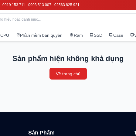
e: 0919.153.711 - 0903.513.007 - 02563.825.921
CPU
Phần mềm bản quyền
Ram
SSD
Case
Sản phẩm hiện không khả dụng
Về trang chủ
Sản Phẩm