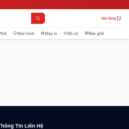
Giỏ hàng
VGA
Màn hình
Máy in
Đồ cũ
Bàn ghế
Thông Tin Liên Hệ