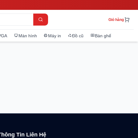
Giỏ hàng
VGA
Màn hình
Máy in
Đồ cũ
Bàn ghế
Thông Tin Liên Hệ