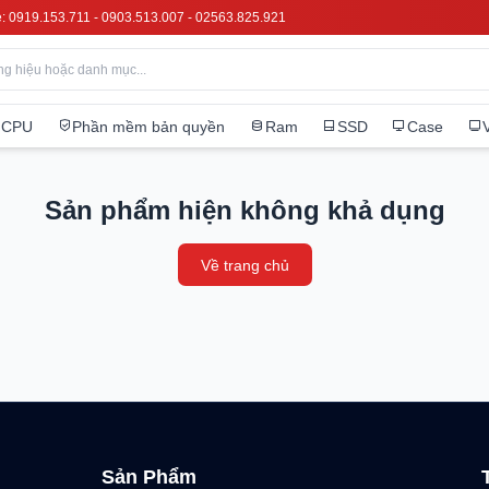
e: 0919.153.711 - 0903.513.007 - 02563.825.921
CPU
Phần mềm bản quyền
Ram
SSD
Case
Sản phẩm hiện không khả dụng
Về trang chủ
Sản Phẩm