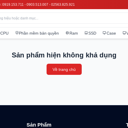
e: 0919.153.711 - 0903.513.007 - 02563.825.921
CPU
Phần mềm bản quyền
Ram
SSD
Case
Sản phẩm hiện không khả dụng
Về trang chủ
Sản Phẩm