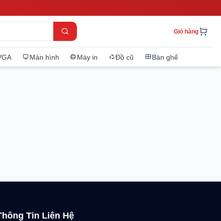
Giỏ hàng
VGA
Màn hình
Máy in
Đồ cũ
Bàn ghế
Thông Tin Liên Hệ