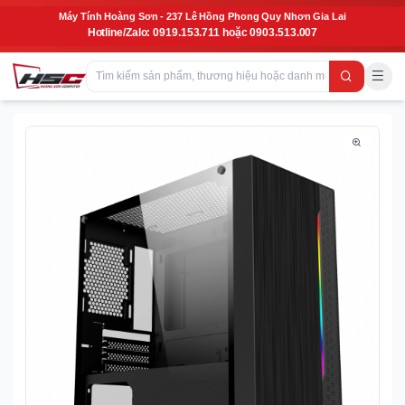
Máy Tính Hoàng Sơn - 237 Lê Hồng Phong Quy Nhơn Gia Lai
Hotline/Zalo: 0919.153.711 hoặc 0903.513.007