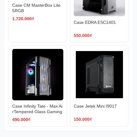
Case CM MasterBox Lite
5RGB
1.720.000
₫
Case EDRA ESC1401
550.000
₫
Case Infinity Tate - Max Ai
Case Jetek Mini I9017
rTempered Glass Gaming
150.000
₫
490.000
₫