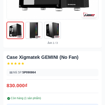
Ảnh
1
/
3
Case Xigmatek GEMINI (No Fan)
Mã SP:
SP090864
830.000
₫
Còn hàng (
1
sản phẩm)