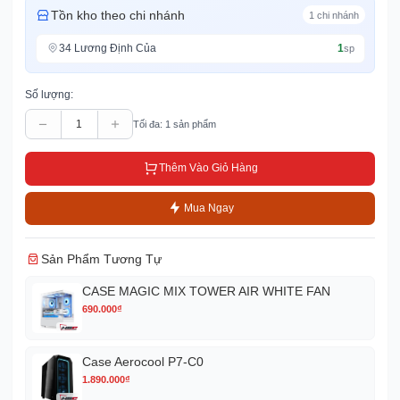
Tồn kho theo chi nhánh
1
chi nhánh
34 Lương Định Của
1
sp
Số lượng:
Tối đa:
1
sản phẩm
Thêm Vào Giỏ Hàng
Mua Ngay
Sản Phẩm Tương Tự
CASE MAGIC MIX TOWER AIR WHITE FAN
690.000
₫
Case Aerocool P7-C0
1.890.000
₫